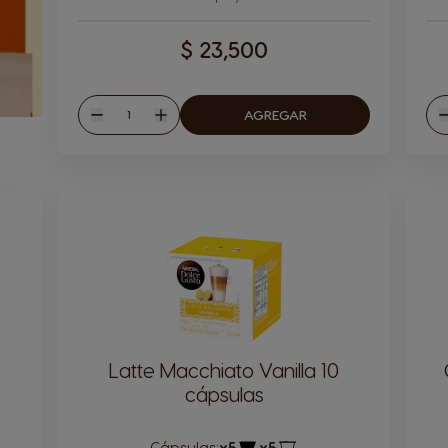
$ 23,500
Cantitad
AGREGAR
Disminuir
Aumentar
D
Latte Macchiato Vanilla 10
cápsulas
Cápsulas:
x5
x5