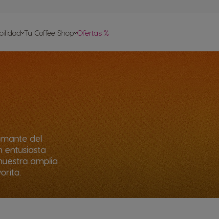
or de
bilidad
Tu Coffee Shop
Ofertas %
ompra
ara
psulas
 amante del
n entusiasta
nuestra amplia
orita.