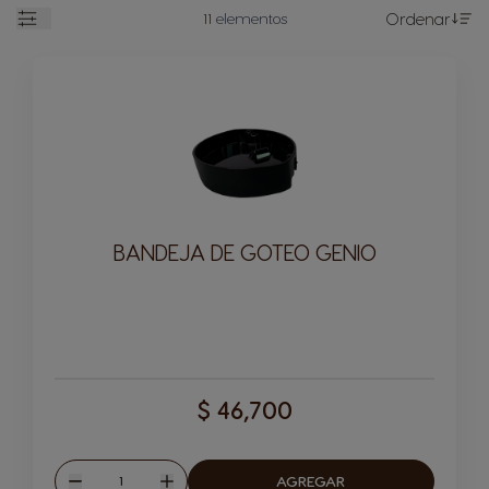
11
elementos
Ordenar
Se
Open
BANDEJA DE GOTEO GENIO
$ 46,700
Cantitad
AGREGAR