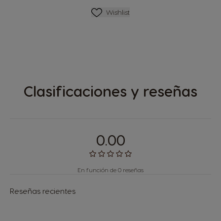
Lista De Deseos
Wishlist
Clasificaciones y reseñas
0.00
En función de 0 reseñas
Reseñas recientes