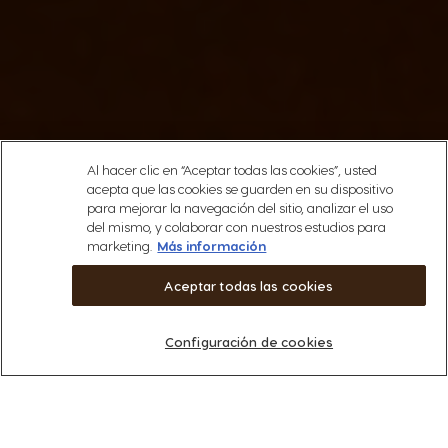
Al hacer clic en “Aceptar todas las cookies”, usted
acepta que las cookies se guarden en su dispositivo
para mejorar la navegación del sitio, analizar el uso
del mismo, y colaborar con nuestros estudios para
marketing.
Más información
Aceptar todas las cookies
Configuración de cookies
MÁQUINAS
CÁPSULAS
Cápsulas
Máquinas
Dolce FAN
More
ACCESORIOS
Máquinas
Cápsulas
SOSTENIBILIDAD