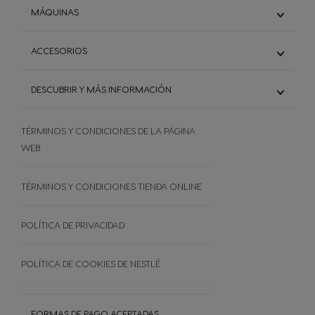
Descubre todos nuestros sabores
MÁQUINAS
Café solo
Café con leche
Descubre todas las máquinas
ACCESORIOS
Chocolate y Té
Infinissima
Genio S Plus
Descubre todos los accesorios
DESCUBRIR Y MÁS INFORMACIÓN
Piccolo XS
Sistema Dolce Gusto
Comparación entre máquinas
TÉRMINOS Y CONDICIONES DE LA PÁGINA
El mundo del café
Documentación de la máquina
WEB
Sostenibilidad
Preguntas frecuentes
Términos y Condiciones de la Página Web
TÉRMINOS Y CONDICIONES TIENDA ONLINE
Términos y condiciones Tienda Online
POLÍTICA DE PRIVACIDAD
POLÍTICA DE COOKIES DE NESTLÉ
FORMAS DE PAGO ACEPTADAS