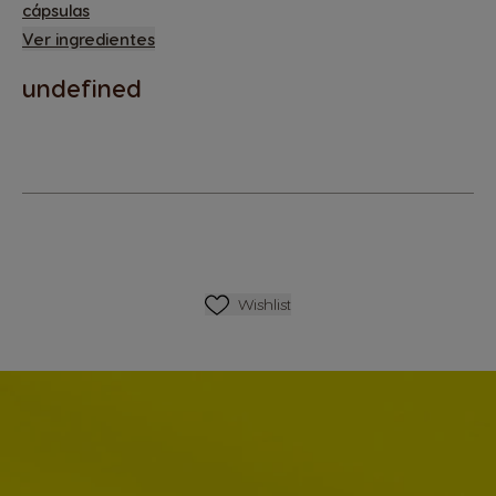
cápsulas
Ver ingredientes
undefined
Lista De Deseos
Wishlist