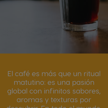
El café es más que un ritual
matutino: es una pasión
global con infinitos sabores,
aromas y texturas por