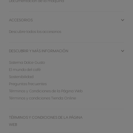
Documentación de la máquina
ACCESORIOS
Descubre todos los accesorios
DESCUBRIR Y MÁS INFORMACIÓN
Sistema Dolce Gusto
MÁQUINAS
El mundo del café
CÁPSULAS
ACCESORIOS
Sostenibilidad
MÁQUINAS
Preguntas frecuentes
CÁPSULAS
SOSTENIBILIDAD
Términos y Condiciones de la Página Web
Términos y condiciones Tienda Online
NUESTROS ARTICULOS
Comparador de máquinas
Soporte para máquinas
TÉRMINOS Y CONDICIONES DE LA PÁGINA
OFERTAS %
WEB