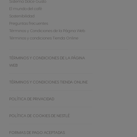
MÁQUINAS
Sistema Dolce Gusto
CÁPSULAS
El mundo del café
SOSTENIBILIDAD
Sostenibilidad
Preguntas frecuentes
NUESTROS ARTICULOS
Términos y Condiciones de la Página Web
Comparador de máquinas
Soporte para máquinas
Términos y condiciones Tienda Online
OFERTAS %
Repetir compra
TÉRMINOS Y CONDICIONES DE LA PÁGINA
NEWSLETTER
WEB
TÉRMINOS Y CONDICIONES TIENDA ONLINE
POLÍTICA DE PRIVACIDAD
POLÍTICA DE COOKIES DE NESTLÉ
FORMAS DE PAGO ACEPTADAS