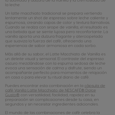
la leche.
Un latte macchiato tradicional se prepara vertiendo
lentamente un shot de espresso sobre leche caliente y
espumosa, creando capas de color y textura llamativas.
Cuando se realza con sirope de vainilla, el resultado es
una bebida que se siente lujosa pero reconfortante. La
vainilla aporta una dulzura fragante y aterciopelada
que suaviza la fuerza del café, ofreciendo una
experiencia de sabor armoniosa en cada sorbo.
Más allá de su sabor, el Latte Macchiato de Vainilla es
un deleite visual y sensorial. El contraste del espresso
oscuro mezclándose con la espuma sedosa de leche
evoca una sensación de calma y disfrute, siendo un
acompañante perfecto para momentos de relajación
en casa o para elevar tu ritual diario de café.
Puedes encontrar esta combinación en la
cápsula de
café Vanilla Latte Macchiato de NESCAFÉ® Dolce
Gusto®
con versatilidad, facilidad, rapidez en su
preparación sin complicaciones desde tu casa, en
segundos y sin necesitar ingredientes adicionales.
El mundo de las combinaciones de café celebra la