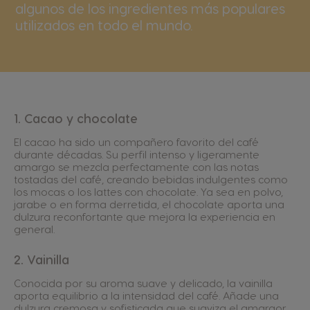
algunos de los ingredientes más populares
utilizados en todo el mundo.
1. Cacao y chocolate
El cacao ha sido un compañero favorito del café
durante décadas. Su perfil intenso y ligeramente
amargo se mezcla perfectamente con las notas
tostadas del café, creando bebidas indulgentes como
los mocas o los lattes con chocolate. Ya sea en polvo,
jarabe o en forma derretida, el chocolate aporta una
dulzura reconfortante que mejora la experiencia en
general.
2. Vainilla
Conocida por su aroma suave y delicado, la vainilla
aporta equilibrio a la intensidad del café. Añade una
dulzura cremosa y sofisticada que suaviza el amargor,