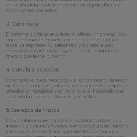
convirtiéndola en un ingrediente ideal para lattes y
cappuccinos con sabor.
3. Caramelo
El caramelo ofrece una dulzura cálida y mantequillosa
que combina de manera excelente con bebidas a
base de espresso. Su sabor rico y dorado evoca
comodidad y nostalgia, especialmente cuando se
mezcla con leche o crema.
4. Canela y especias
La canela, la nuez moscada y el cardamomo aportan
un toque acogedor y aromático al café. Estas especias
añaden complejidad y un calor suave, haciendo que
cada sorbo sea más vibrante y atractivo.
5.Esencias de frutas
Las combinaciones de café innovadoras a menudo
incluyen elementos frutales como ralladura de naranja,
frutos rojos o coco. Estos ingredientes aportan una
acidez refrescante y un contraste único, atrayendo a