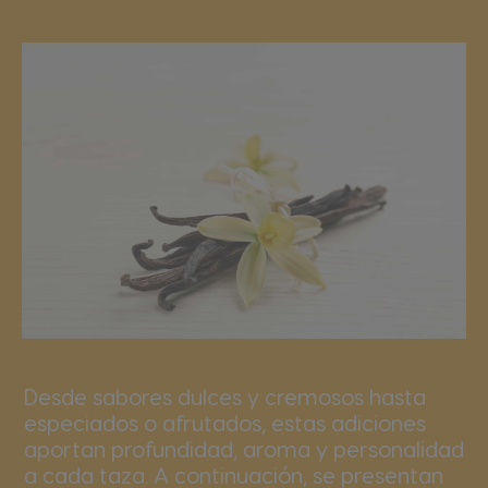
Desde sabores dulces y cremosos hasta
especiados o afrutados, estas adiciones
aportan profundidad, aroma y personalidad
a cada taza. A continuación, se presentan