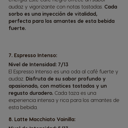
audaz y vigorizante con notas tostadas.
Cada
sorbo es una inyección de vitalidad,
Belgium
Belgium
perfecta para los amantes de esta bebida
French
Dutch
fuerte.
Bosnia
Brazil
Bosnian
Portuguese
7. Espresso Intenso:
Nivel de Intensidad: 7/13
Bulgaria
Canada
El
Espresso Intenso
es una oda al café fuerte y
Bulgarian
English
audaz.
Disfruta de su sabor profundo y
apasionado, con matices tostados y un
regusto duradero.
Cada taza es una
Canada
Chile
experiencia intensa y rica para los amantes de
French
Spanish
esta bebida.
8. Latte Macchiato Vainilla:
Colombia
Costa Rica