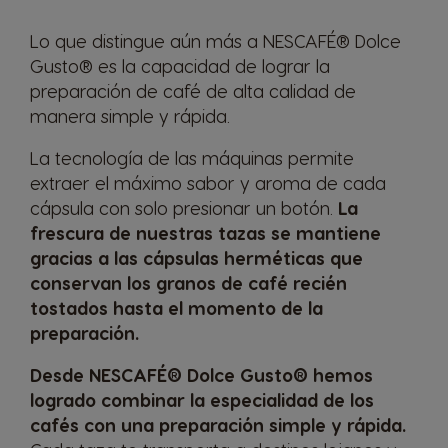
Lo que distingue aún más a NESCAFÉ® Dolce
Italy
Japan
Gusto® es la capacidad de lograr la
Italian
Japanese
preparación de café de alta calidad de
manera simple y rápida.
Kazakhstan
Kazakhstan
La tecnología de las máquinas permite
Kazakh
Russian
extraer el máximo sabor y aroma de cada
cápsula con solo presionar un botón.
La
Korea
Latvia
frescura de nuestras tazas se mantiene
Korean
Latvian
gracias a las cápsulas herméticas que
conservan los granos de café recién
tostados hasta el momento de la
Lithuania
Macedonia
preparación.
Lithuanian
English
Desde NESCAFÉ® Dolce Gusto® hemos
logrado combinar la especialidad de los
Malaysia
Malta
cafés con una preparación simple y rápida.
Malay
Maltese