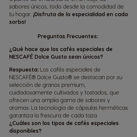
sabores únicos, todo desde la comodidad de
tu hogar.
¡Disfruta de la especialidad en cada
Republic of
Romania
sorbo!
Ireland
Romanian
English
Preguntas Frecuentes:
¿Qué hace que los cafés especiales de
Rusia
Serbia
NESCAFÉ Dolce Gusto sean únicos?
Russian
Serbian
Respuesta:
Los cafés especiales de
NESCAFÉ® Dolce Gusto® se destacan por su
Singapore
Slovakia
selección de granos premium,
Malay
Slovak
cuidadosamente cultivados y tostados, que
ofrecen una amplia gama de sabores y
aromas. La tecnología de cápsulas herméticas
Slovenia
South Africa
garantiza la frescura de cada taza.
Slovene
English
¿Cuáles son los tipos de cafés especiales
disponibles?
Spain
Sweden