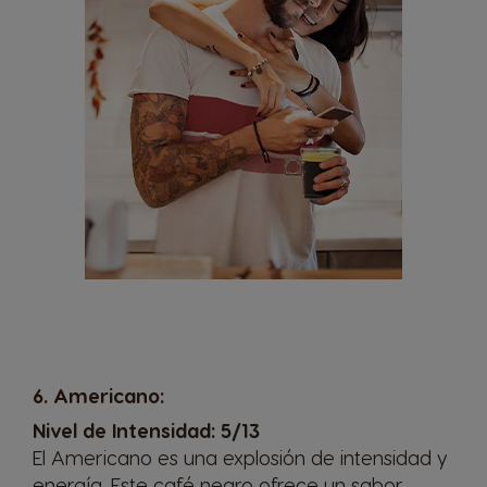
Selector de país
6
. Americano:
Nivel de Intensidad: 5/13
Argentina
Austria
El
Americano
es una explosión de intensidad y
Spanish
German
energía. Este café negro ofrece un sabor