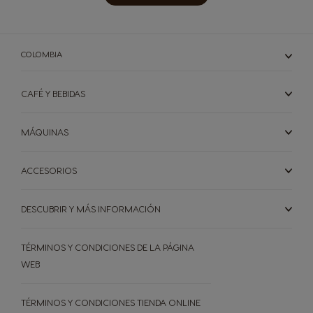
COLOMBIA
CAFÉ Y BEBIDAS
MÁQUINAS
CÁPSULAS
ACCESORIOS
MÁQUINAS
MÁQUINAS
CÁPSULAS
SOSTENIBILIDAD
ACCESORIOS
DESCUBRIR Y MÁS INFORMACIÓN
NUESTROS ARTICULOS
Comparador de máquinas
Soporte para máquinas
OFERTAS %
TÉRMINOS Y CONDICIONES DE LA PÁGINA
WEB
Repetir compra
NEWSLETTER
TÉRMINOS Y CONDICIONES TIENDA ONLINE