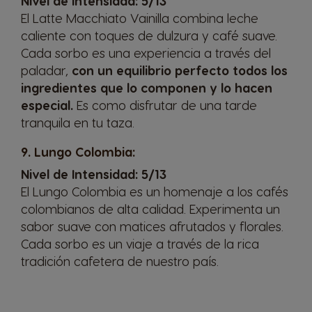
Nivel de Intensidad: 5/13
Spanish
Spanish
El
Latte Macchiato Vainilla
combina leche
caliente con toques de dulzura y café suave.
Croatia
Czechia
Cada sorbo es una experiencia a través del
Croatian
Czech
paladar,
con un equilibrio perfecto todos los
ingredientes que lo componen y lo hacen
especial.
Es como disfrutar de una tarde
Denmark
Dominican
tranquila en tu taza.
Dannish
Republic
Spanish
9. Lungo Colombia:
Nivel de Intensidad: 5/13
El
Lungo Colombia
es un homenaje a los cafés
Ecuador
El Salvador
colombianos de alta calidad. Experimenta un
Spanish
Spanish
sabor suave con matices afrutados y florales.
Cada sorbo es un viaje a través de la rica
tradición cafetera de nuestro país.
Estonia
Finland
Estonian
Finnish