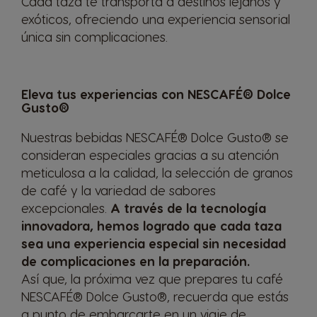
Cada taza te transporta a destinos lejanos y
exóticos, ofreciendo una experiencia sensorial
única sin complicaciones.
Mexico
Netherland
Spanish
Dutch
Eleva tus experiencias con NESCAFÉ® Dolce
Nicaragua
Norway
Gusto®
Spanish
Norwegian
Nuestras bebidas NESCAFÉ® Dolce Gusto® se
consideran especiales gracias a su atención
Panama
Paraguay
meticulosa a la calidad, la selección de granos
Spanish
Spanish
de café y la variedad de sabores
excepcionales.
A través de la tecnología
innovadora, hemos logrado que cada taza
Peru
Philippines
sea una experiencia especial sin necesidad
Spanish
Filipino
de complicaciones en la preparación.
Así que, la próxima vez que prepares tu café
NESCAFÉ® Dolce Gusto®, recuerda que estás
Poland
Portugal
a punto de embarcarte en un viaje de
Polish
Portuguese