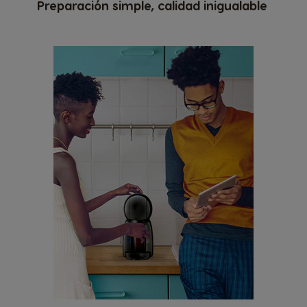
Preparación simple, calidad inigualable
France
Germany
French
German
Greece
Guatemala
Greek
Spanish
Honduras
Hong Kong
Spanish
English
Hong Kong
Hungary
Chinese
Hungarian
Indonesia
Israel
Indonesian
Hebrew