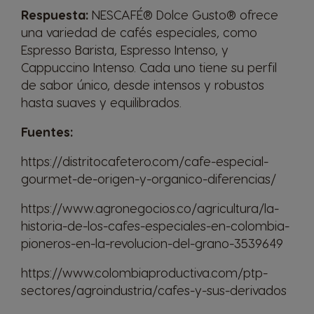
Respuesta:
NESCAFÉ® Dolce Gusto® ofrece
Spanish
Swedish
una variedad de cafés especiales, como
Espresso Barista, Espresso Intenso, y
Switzerland
Switzerland
Cappuccino Intenso. Cada uno tiene su perfil
German
French
de sabor único, desde intensos y robustos
hasta suaves y equilibrados.
Taiwan
Taiwan
Fuentes:
English
Taiwanese
https://distritocafetero.com/cafe-especial-
gourmet-de-origen-y-organico-diferencias/
Thailand
Thailand
https://www.agronegocios.co/agricultura/la-
English
Thai
historia-de-los-cafes-especiales-en-colombia-
pioneros-en-la-revolucion-del-grano-3539649
Turkey
UAE
https://www.colombiaproductiva.com/ptp-
Turkish
English
sectores/agroindustria/cafes-y-sus-derivados