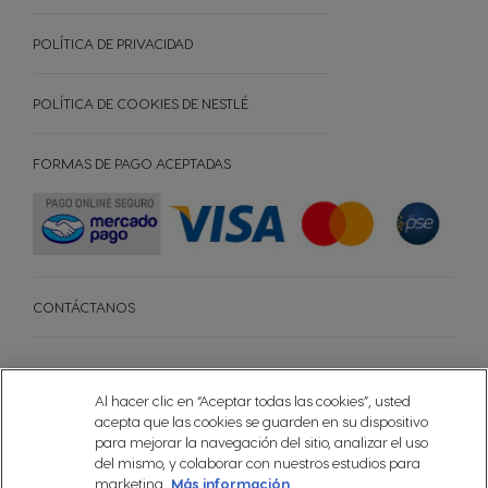
POLÍTICA DE PRIVACIDAD
POLÍTICA DE COOKIES DE NESTLÉ
FORMAS DE PAGO ACEPTADAS
CONTÁCTANOS
Al hacer clic en “Aceptar todas las cookies”, usted
®
Sigue a Nescafé
Dolce Gusto en
acepta que las cookies se guarden en su dispositivo
para mejorar la navegación del sitio, analizar el uso
del mismo, y colaborar con nuestros estudios para
marketing.
Más información