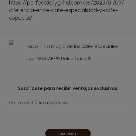
https://perfectdailygrind.com/es/2023/01/09/
UAE
Ukraine
diferencia-entre-cafe-especialidad-y-cafe-
Arabic
Ukrainian
especial/
Uruguay
United Kingdom
Spanish
English
Inicio
La magia de los cafés especiales
con NESCAFÉ® Dolce Gusto®
USA
Venezuela
English
Spanish
Suscríbete para recibir ventajas exclusivas.
Vietnam
Sign
Vietnamese
Correo electrónico requerido
Up
for
Our
Newsletter:
SUSCRÍBETE