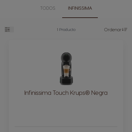
TODOS
INFINISSIMA
1
Producto
Ordenar
Se
Open
Infinissima Touch Krups® Negra