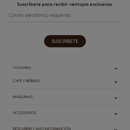
Suscríbete para recibir ventajas exclusivas.
Correo electrónico requerido
SUSCRÍBETE
COLOMBIA
CAFÉ Y BEBIDAS
Descubre todos nuestros sabores
MÁQUINAS
Café solo
Café con leche
Descubre todas las máquinas
ACCESORIOS
Chocolate y Té
Infinissima
Genio S Plus
Descubre todos los accesorios
DESCUBRIR Y MÁS INFORMACIÓN
Piccolo XS