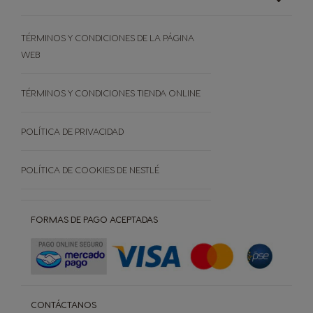
Sistema Dolce Gusto
Comparación entre máquinas
TÉRMINOS Y CONDICIONES DE LA PÁGINA
El mundo del café
Documentación de la máquina
WEB
Sostenibilidad
Preguntas frecuentes
Términos y Condiciones de la Página Web
TÉRMINOS Y CONDICIONES TIENDA ONLINE
Términos y condiciones Tienda Online
POLÍTICA DE PRIVACIDAD
POLÍTICA DE COOKIES DE NESTLÉ
FORMAS DE PAGO ACEPTADAS
CONTÁCTANOS