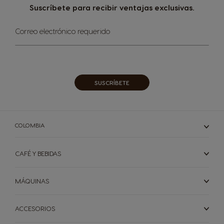
Suscríbete para recibir ventajas exclusivas.
Sign
Correo electrónico requerido
Up
for
Our
Newsletter:
SUSCRÍBETE
Selector de país
COLOMBIA
Argentina
Austria
Spanish
German
CAFÉ Y BEBIDAS
MÁQUINAS
Belgium
Belgium
French
Dutch
ACCESORIOS