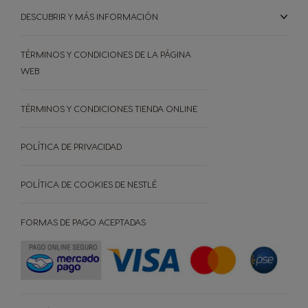
Bosnia
Brazil
DESCUBRIR Y MÁS INFORMACIÓN
Bosnian
Portuguese
TÉRMINOS Y CONDICIONES DE LA PÁGINA
Bulgaria
Canada
WEB
Bulgarian
English
TÉRMINOS Y CONDICIONES TIENDA ONLINE
Canada
Chile
POLÍTICA DE PRIVACIDAD
French
Spanish
POLÍTICA DE COOKIES DE NESTLÉ
Colombia
Costa Rica
Spanish
Spanish
FORMAS DE PAGO ACEPTADAS
Croatia
Czechia
Croatian
Czech