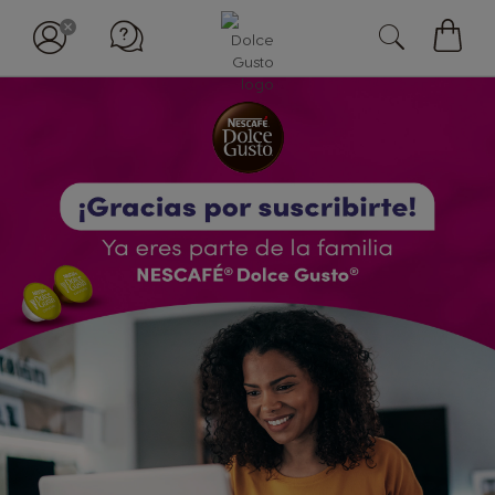
My
Cart